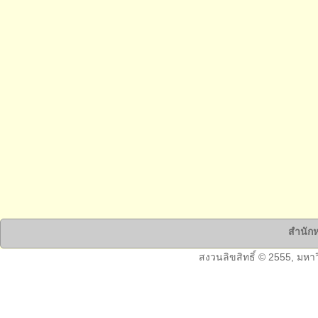
สำนักห
สงวนลิขสิทธิ์ © 2555, มหา