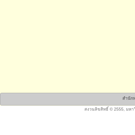
สำนักห
สงวนลิขสิทธิ์ © 2555, มหา