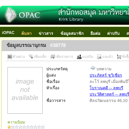
iOPAC
ค้นหา
ข่าวสาร
ข้อมูลสมาชิก
ยืมต่อ
ค่าปรับ
ส
ข้อมูลบรรณานุกรม
#38778
ตัวอย่าง
เพิ่มแท็ก
เพิ่มรายการ
แบ่งปัน
แนะนำ
สั่งซื
ประเภทวัสดุ
บทความ
ผู้แต่ง
ประภัสสร์ ชูวิเชียร
ชื่อเรื่อง
ละโว้ ลพบุรี เมืองพันปี
หัวเรื่อง
โบราณคดี -- ลพบุรี
ประวัติศาสตร์ -- ลพบุร
ชื่อวารสาร
ศิลปวัฒนธรรม 46,10 
ความนิยม